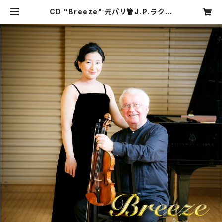
CD "Breeze" 元パリ管J.P.ラクー
ル＆長谷川ゆき ヴァイオリンソナタ
集 | 長谷川ゆき（指揮・ピアノ）公式C
Dショップ