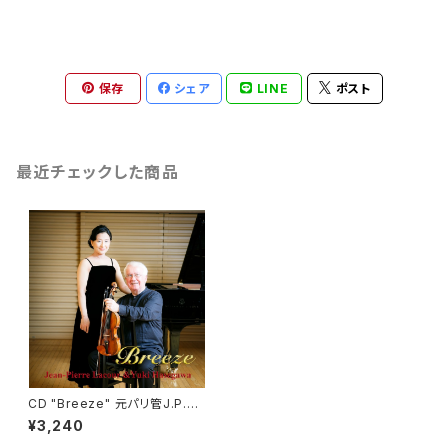
保存
シェア
LINE
ポスト
最近チェックした商品
CD "Breeze" 元パリ管J.P.ラ
クール＆長谷川ゆき ヴァイオ
¥3,240
リンソナタ集